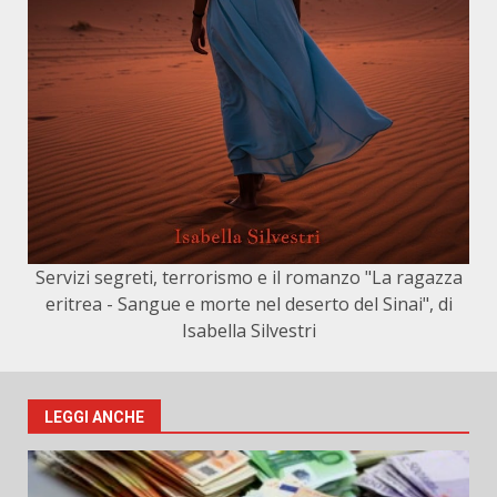
Servizi segreti, terrorismo e il romanzo "La ragazza
eritrea - Sangue e morte nel deserto del Sinai", di
Isabella Silvestri
LEGGI ANCHE