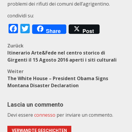
problemi dei rifiuti dei comuni dell’agrigentino.
condividi su:
Facebook
Twitter
Share
Post
Beitragsnavigation
Zurück
Itinerario Arte&Fede nel centro storico di
Girgenti il 15 Agosto 2016 aperti i siti culturali
Weiter
The White House – President Obama Signs
Montana Disaster Declaration
Lascia un commento
Devi essere
connesso
per inviare un commento.
VERWANDTE GESCHICHTEN