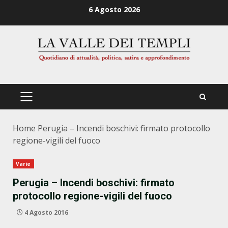
Zum
6 Agosto 2026
Inhalt
springen
PRIMÄRES
MENÜ
Home
Perugia – Incendi boschivi: firmato protocollo
regione-vigili del fuoco
Varie
Perugia – Incendi boschivi: firmato
protocollo regione-vigili del fuoco
4 Agosto 2016