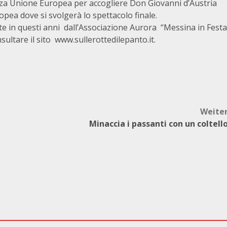
azza Unione Europea per accogliere Don Giovanni d’Austria
opea dove si svolgerà lo spettacolo finale.
volte in questi anni dall’Associazione Aurora “Messina in Festa
sultare il sito
www.sullerottedilepanto.it
.
Weite
Minaccia i passanti con un coltell