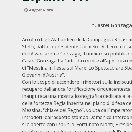
4 Agosto 2016
“Castel Gonzaga 
Accolto dagli Alabardieri della Compagnia Rinasci
Stella, dal loro presidente Carmelo De Leo e dai so
dell’Associazione Gonzaga, il numeroso pubblico 
Castel Gonzaga ha fatto da cornice all’apertura del
di “Messina in Festa sul Mare. Lo Spettacolare Sb
Giovanni d’Austria”.
Con lo scopo di accendere i riflettori sulla indiscuti
recupero dell’antica fortificazione cinquecentesca,
inaugurata una mostra iconografica dedicata alla
della fortezza Regia inserita nel piano di difesa del
Messina, “chiave del Regno”, voluta dall’imperator
Introdotti dall’addetto stampa Domenico Interdona
si è aperto con i saluti di Fortunato Manti, Presid
dell’Associazione Aurora, organizzatrice dell’event