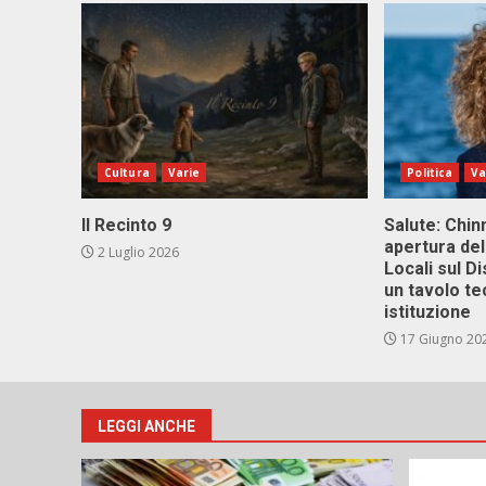
Cultura
Varie
Politica
Va
Il Recinto 9
Salute: Chinn
apertura del
2 Luglio 2026
Locali sul D
un tavolo te
istituzione
17 Giugno 20
LEGGI ANCHE