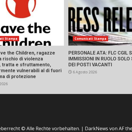
ati Stampa
Comunicati Stampa
ve the Children, ragazze
PERSONALE ATA: FLC CGIL SI
a rischio di violenza
IMMISSIONI IN RUOLO SOLO
 tratta e sfruttamento,
DEI POSTI VACANTI
rmente vulnerabili al di fuori
6 Agosto 2026
ma di protezione
 2026
berrecht © Alle Rechte vorbehalten.
|
DarkNews
von AF th