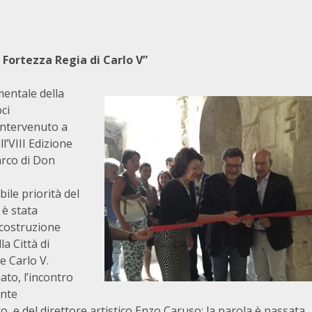
Fortezza Regia di Carlo V”
mentale della
ci
intervenuto a
l’VIII Edizione
arco di Don
bile priorità del
 è stata
 costruzione
la Città di
e Carlo V.
to, l’incontro
ente
o, e del direttore artistico Enzo Caruso; la parola è passata