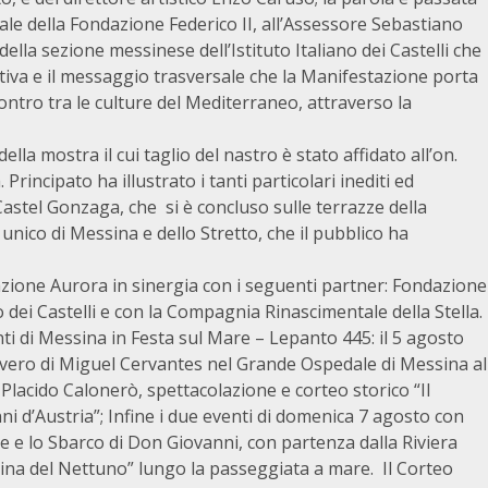
ale della Fondazione Federico II, all’Assessore Sebastiano
lla sezione messinese dell’Istituto Italiano dei Castelli che
iativa e il messaggio trasversale che la Manifestazione porta
contro tra le culture del Mediterraneo, attraverso la
ella mostra il cui taglio del nastro è stato affidato all’on.
. Principato ha illustrato i tanti particolari inediti ed
Castel Gonzaga, che si è concluso sulle terrazze della
ico di Messina e dello Stretto, che il pubblico ha
azione Aurora in sinergia con i seguenti partner: Fondazione
o dei Castelli e con la Compagnia Rinascimentale della Stella.
i di Messina in Festa sul Mare – Lepanto 445: il 5 agosto
covero di Miguel Cervantes nel Grande Ospedale di Messina al
. Placido Calonerò, spettacolazione e corteo storico “Il
i d’Austria”; Infine i due eventi di domenica 7 agosto con
are e lo Sbarco di Don Giovanni, con partenza dalla Riviera
rina del Nettuno” lungo la passeggiata a mare. Il Corteo