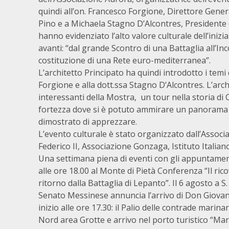
quindi all’on. Francesco Forgione, Direttore Gener
Pino e a Michaela Stagno D’Alcontres, Presidente de
hanno evidenziato l’alto valore culturale dell’iniz
avanti: “dal grande Scontro di una Battaglia all’In
costituzione di una Rete euro-mediterranea”.
L’architetto Principato ha quindi introdotto i temi d
Forgione e alla dott.ssa Stagno D’Alcontres.
L’arch
interessanti della Mostra, un tour nella storia di 
fortezza dove si è potuto ammirare un panorama un
dimostrato di apprezzare.
L’evento culturale è stato organizzato dall’Associ
Federico II, Associazione Gonzaga, Istituto Italian
Una settimana piena di eventi con gli appuntament
alle ore 18.00 al Monte di Pietà Conferenza “Il ri
ritorno dalla Battaglia di Lepanto”. Il 6 agosto a S
Senato Messinese annuncia l’arrivo di Don Giovann
inizio alle ore 17.30: il Palio delle contrade marin
Nord area Grotte e arrivo nel porto turistico “Ma