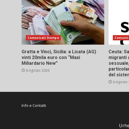
Comunicati Stampa
Comunic
Gratta e Vinci, Sicilia: a Licata (AG)
Ceuta: Sa
vinti 20mila euro con “Maxi
migranti 
Miliardario New”
sessuale,
particola
6 Agosto 2026
del siste
6 Agosto
Info e Contatti
Urhe