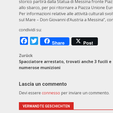
storico partirà dalla Statua di Messina fronte Pi
allo sbarco, per poi ritornare a Piazza Unione Eur
Per informazioni relative alle attività culturali s
sul Mare – Don Giovanni d’Austria a Messina”, con
condividi su:
Facebook
Twitter
Share
Post
Beitragsnavigation
Zurück
Spacciatore arrestato, trovati anche 3 fucili e
numerose munizioni
Lascia un commento
Devi essere
connesso
per inviare un commento.
VERWANDTE GESCHICHTEN