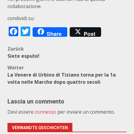
collaborazione.
condividi su:
Facebook
Twitter
Share
Post
Beitragsnavigation
Zurück
Siete espulsi!
Weiter
La Venere di Urbino di Tiziano torna per la 1a
volta nelle Marche dopo quattro secoli
Lascia un commento
Devi essere
connesso
per inviare un commento.
VERWANDTE GESCHICHTEN