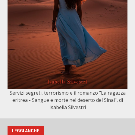
Servizi segreti, terrorismo e il romanzo "La ragazza
eritrea - Sangue e morte nel deserto del Sinai", di
Isabella Silvestri
LEGGI ANCHE