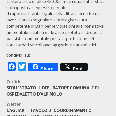
L’intera area di oltre 420.000 metri quadrati è stata
sottoposta a sequestro penale.
Il rappresentante legale della ditta esecutrice dei
lavori è stato segnalato alla Magistratura
competente di Bari per le violazioni alla normativa
ambientale a tutela delle aree protette e di quella
paesistico-ambientale posta a protezione dei
concatenati vincoli paesaggistici e naturalistici.
condividi su:
Facebook
Twitter
Share
Post
Beitragsnavigation
Zurück
SEQUESTRATO IL DEPURATORE COMUNALE DI
OSPEDALETTO D’ALPINOLO
Weiter
CAGLIARI – TAVOLO DI COORDINAMENTO