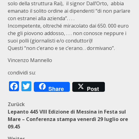
solo della struttura Rai), il signor Dall’Orto, abbia
emanato il solito ordine ai dipendenti “di non parlare
con estranei alla azienda”. . . .
Incompetente, oltreché miracolato dai 650. 000 euro
che gli piovono addosso, . . . non conosce neppure i
suoi polli (giornalisti e/o conduttori)!
Questi “non c’erano e se c’erano. . dormivano”.
Vincenzo Mannello
condividi su:
Facebook
Twitter
Share
Post
Beitragsnavigation
Zurück
Lepanto 445 VIII Edizione di Messina in Festa sul
Mare – Conferenza stampa venerdì 29 luglio ore
09.45
Weiter