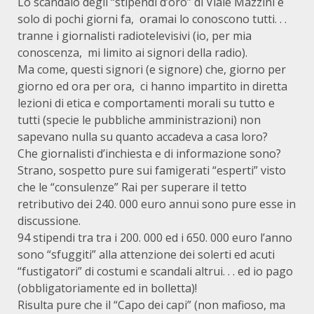
Lo scandalo degli “stipendi d’oro” di Viale Mazzini è
solo di pochi giorni fa, oramai lo conoscono tutti. . .
tranne i giornalisti radiotelevisivi (io, per mia
conoscenza, mi limito ai signori della radio).
Ma come, questi signori (e signore) che, giorno per
giorno ed ora per ora, ci hanno impartito in diretta
lezioni di etica e comportamenti morali su tutto e
tutti (specie le pubbliche amministrazioni) non
sapevano nulla su quanto accadeva a casa loro?
Che giornalisti d’inchiesta e di informazione sono?
Strano, sospetto pure sui famigerati “esperti” visto
che le “consulenze” Rai per superare il tetto
retributivo dei 240. 000 euro annui sono pure esse in
discussione.
94 stipendi tra tra i 200. 000 ed i 650. 000 euro l’anno
sono “sfuggiti” alla attenzione dei solerti ed acuti
“fustigatori” di costumi e scandali altrui. . . ed io pago
(obbligatoriamente ed in bolletta)!
Risulta pure che il “Capo dei capi” (non mafioso, ma