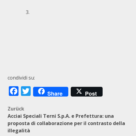
condividi su:
Facebook
Twitter
Share
Post
Beitragsnavigation
Zurück
Acciai Speciali Terni S.p.A. e Prefettura: una
proposta di collaborazione per il contrasto della
illegalità