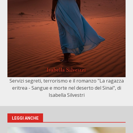
Servizi segreti, terrorismo e il romanzo "La ragazza
eritrea - Sangue e morte nel deserto del Sinai", di
Isabella Silvestri
LEGGI ANCHE