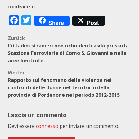
condividi su:
Facebook
Twitter
Share
Post
Beitragsnavigation
Zurück
Cittadini stranieri non richiedenti asilo presso la
Stazione Ferroviaria di Como S. Giovanni e nelle
aree limitrofe.
Weiter
Rapporto sul fenomeno della violenza nei
confronti delle donne nel territorio della
provincia di Pordenone nel periodo 2012-2015
Lascia un commento
Devi essere
connesso
per inviare un commento.