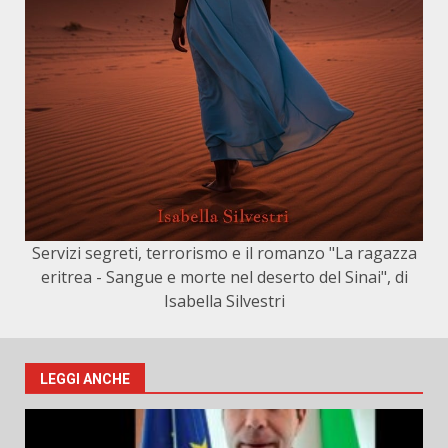
Servizi segreti, terrorismo e il romanzo "La ragazza
eritrea - Sangue e morte nel deserto del Sinai", di
Isabella Silvestri
LEGGI ANCHE