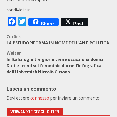
condividi su:
Facebook
Twitter
Share
Post
Beitragsnavigation
Zurück
LA PSEUDORIFORMA IN NOME DELL’ANTIPOLITICA
Weiter
In Italia ogni tre giorni viene uccisa una donna –
Dati e trend sul femminicidio nell’infografica
dell’Università Niccolò Cusano
Lascia un commento
Devi essere
connesso
per inviare un commento.
VERWANDTE GESCHICHTEN