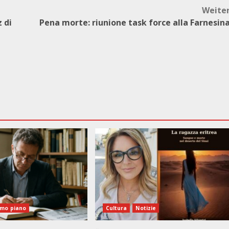
Weite
 di
Pena morte: riunione task force alla Farnesin
imo piano
Cultura
Notizie