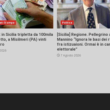
ati Stampa
Politica
in Sicilia tripletta da 100mila
[Sicilia] Regione. Pellegrino 
tto, a Misilmeri (PA) vinti
Mannino “Ignora le basi dei 
uro
fra istizuaioni. Ormai è in 
elettorale”
 2026
7 Agosto 2026