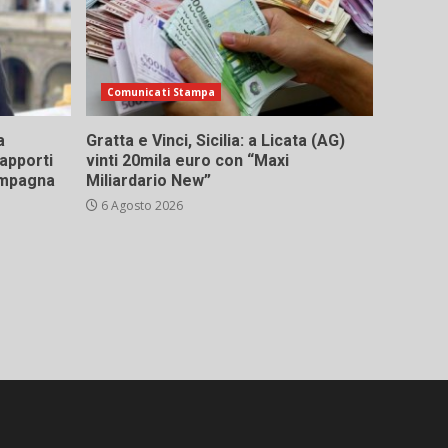
Comunicati Stampa
a
Gratta e Vinci, Sicilia: a Licata (AG)
rapporti
vinti 20mila euro con “Maxi
campagna
Miliardario New”
6 Agosto 2026