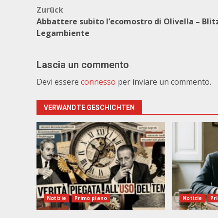
Beitragsnavigation
Zurück
Abbattere subito l’ecomostro di Olivella – Blitz
Legambiente
Lascia un commento
Devi essere
connesso
per inviare un commento.
VERWANDTE GESCHICHTEN
Notizie
Primo piano
Notizie
Pr