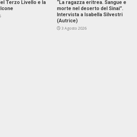
el Terzo Livello e la
“La ragazza eritrea. Sangue e
alcone
morte nel deserto del Sinai”.
Intervista a Isabella Silvestri
6
(Autrice)
3 Agosto 2026