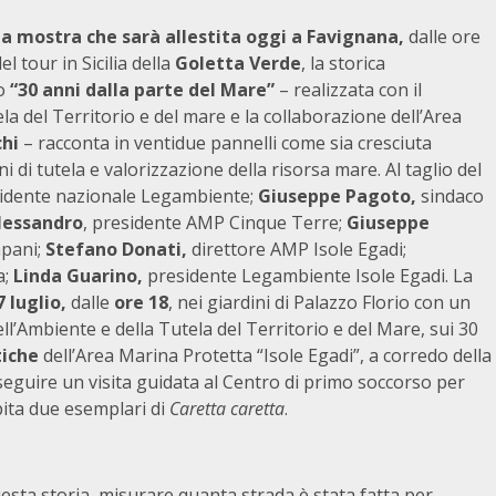
a mostra che sarà allestita oggi a Favignana,
dalle ore
l tour in Sicilia della
Goletta Verde
, la storica
lo
“30 anni dalla parte del Mare”
– realizzata con il
la del Territorio e del mare e la collaborazione dell’Area
hi
– racconta in ventidue pannelli come sia cresciuta
ni di tutela e valorizzazione della risorsa mare. Al taglio del
idente nazionale Legambiente;
Giuseppe Pagoto,
sindaco
Alessandro
, presidente AMP Cinque Terre;
Giuseppe
pani;
Stefano Donati,
direttore AMP Isole Egadi;
a;
Linda Guarino,
presidente Legambiente Isole Egadi. La
 luglio,
dalle
ore 18
, nei giardini di Palazzo Florio con un
ll’Ambiente e della Tutela del Territorio e del Mare, sui 30
tiche
dell’Area Marina Protetta “Isole Egadi”, a corredo della
 seguire un visita guidata al Centro di primo soccorso per
ita due esemplari di
Caretta caretta
.
uesta storia, misurare quanta strada è stata fatta per