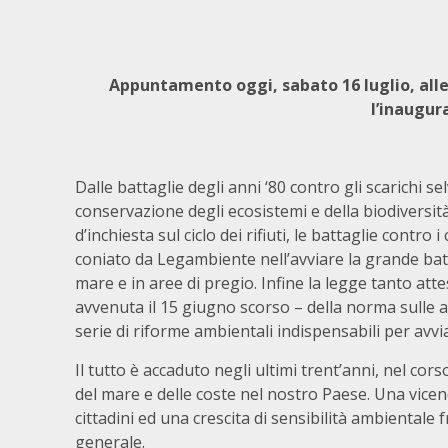
Appuntamento oggi, sabato 16 luglio, alle 
l’inaugur
Dalle battaglie degli anni ‘80 contro gli scarichi se
conservazione degli ecosistemi e della biodivers
d’inchiesta sul ciclo dei rifiuti, le battaglie contro
coniato da Legambiente nell’avviare la grande battag
mare e in aree di pregio. Infine la legge tanto att
avvenuta il 15 giugno scorso – della norma sulle a
serie di riforme ambientali indispensabili per avvia
Il tutto è accaduto negli ultimi trent’anni, nel cors
del mare e delle coste nel nostro Paese. Una vic
cittadini ed una crescita di sensibilità ambientale fr
generale.