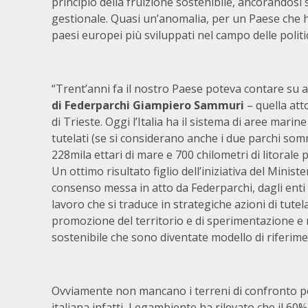
principio della fruizione sostenibile, ancorandosi s
gestionale. Quasi un’anomalia, per un Paese che ha
paesi europei più sviluppati nel campo delle politi
“Trent’anni fa il nostro Paese poteva contare su
di Federparchi Giampiero Sammuri
– quella atto
di Trieste. Oggi l’Italia ha il sistema di aree mari
tutelati (se si considerano anche i due parchi somm
228mila ettari di mare e 700 chilometri di litorale
Un ottimo risultato figlio dell’iniziativa del Ministe
consenso messa in atto da Federparchi, dagli enti lo
lavoro che si traduce in strategiche azioni di tutel
promozione del territorio e di sperimentazione e
sostenibile che sono diventate modello di riferimen
Ovviamente non mancano i terreni di confronto per
italiana infatti, Legambiente ha rilevato che il 60%