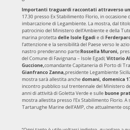
Importanti traguardi raccontati attraverso un
17.30 presso Ex Stabilimento Florio, in occasione de
imbarcazione di Legambiente. La mostra, dal tito
patrocinio del Ministero dell’Ambiente e della Tute
marina protetta
delle Isole Egadi
e di
Ferderparc
l’attenzione e la sensibilità del Paese verso le azio
nastro prenderanno parte:
Rossella Muroni,
pres
del Comune di Favignana – Isole Egadi;
Vittorio 
Guccione,
comandante Capitaneria di Porto di Tra
Gianfranco Zanna,
presidente Legambiente Sicili
mostra sarà allestita anche
domani, domenica 17
incontro pubblico sul trentennale del Ministero de
anni di attività di Goletta Verde e sulle
buone pra
mostra allestita presso l’Ex Stabilimento Florio. A
Tartarughe Marine dell’AMP, che attualmente osp
“Ogni tanto è utile voltarsi indietro, guardare a q