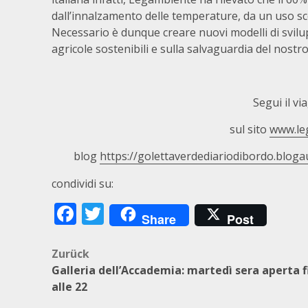
dall’innalzamento delle temperature, da un uso sco
Necessario è dunque creare nuovi modelli di svilup
agricole sostenibili e sulla salvaguardia del nostr
Segui il vi
sul sito
www.leg
blog
https://golettaverdediariodibordo.blogau
condividi su:
Facebook
Twitter
Share
Post
Beitragsnavigation
Zurück
Galleria dell’Accademia: martedì sera aperta f
alle 22