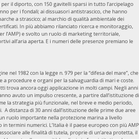
 il diporto, con 150 gavitelli sparsi in tutto l’arcipelago
nno per i fondali; ai dissuasori antistrascico, che hanno
arche a strascico; al marchio di qualità ambientale dei
ertificati. In più abbiamo rilanciato ricerca e monitoraggio,
r l’AMP) e svolto un ruolo di marketing territoriale,
tivi all’aria aperta. E i numeri delle presenze premiano le
igine nel 1982 con la legge n. 979 per la “difesa del mare”, che
e a procedure e organi per la salvaguardia di mari e coste.
tti trova ancora oggi applicazione in molti campi. Negli anni
 hanno avuto un impulso crescente, a partire dall’istituzione di
me la strategia più funzionale, nel breve e medio periodo,
. A distanza di 30 anni dall’istituzione delle prime due aree
un ruolo importante nella protezione marina a livello
 in termini numerici. L’Italia è il paese europeo con più AMP
ssociare alle finalità di tutela, proprie di un’area protetta, il