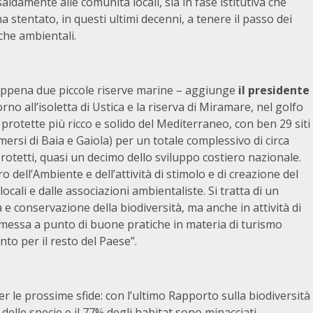
aldamente alle comunità locali, sia in fase istitutiva che
 stentato, in questi ultimi decenni, a tenere il passo dei
che ambientali.
 appena due piccole riserve marine – aggiunge
il presidente
rno all’isoletta di Ustica e la riserva di Miramare, nel golfo
ne protette più ricco e solido del Mediterraneo, con ben 29 siti
ersi di Baia e Gaiola) per un totale complessivo di circa
 protetti, quasi un decimo dello sviluppo costiero nazionale.
ro dell’Ambiente e dell’attività di stimolo e di creazione del
cali e dalle associazioni ambientaliste. Si tratta di un
a e conservazione della biodiversità, ma anche in attività di
 messa a punto di buone pratiche in materia di turismo
to per il resto del Paese”.
 le prossime sfide: con l’ultimo Rapporto sulla biodiversità
 delle specie e il 77% degli habitat sono minacciati