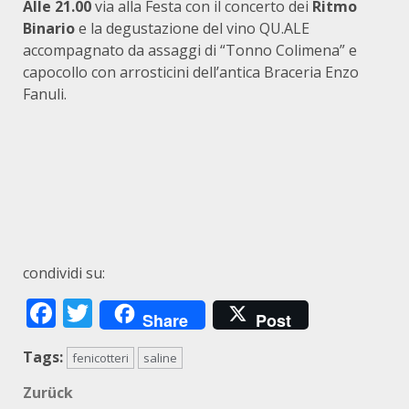
Alle 21.00
via alla Festa con il concerto dei
Ritmo
Binario
e la degustazione del vino QU.ALE
accompagnato da assaggi di “Tonno Colimena” e
capocollo con arrosticini dell’antica Braceria Enzo
Fanuli.
condividi su:
Facebook
Twitter
Share
Post
Tags:
fenicotteri
saline
Beitragsnavigation
Zurück