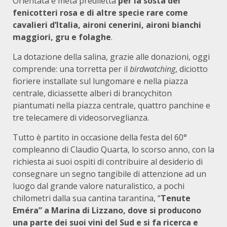
Orientata e meta prediletta
per la sosta dei
fenicotteri rosa e di altre specie rare come
cavalieri d’Italia, aironi cenerini, aironi bianchi
maggiori, gru e folaghe
.
La dotazione della salina, grazie alle donazioni, oggi
comprende: una torretta per il
birdwatching
, diciotto
fioriere installate sul lungomare e nella piazza
centrale, diciassette alberi di brancychiton
piantumati nella piazza centrale, quattro panchine e
tre telecamere di videosorveglianza.
Tutto è partito in occasione della festa del 60°
compleanno di Claudio Quarta, lo scorso anno, con la
richiesta ai suoi ospiti di contribuire al desiderio di
consegnare un segno tangibile di attenzione ad un
luogo dal grande valore naturalistico, a pochi
chilometri dalla sua cantina tarantina, “
Tenute
Eméra” a Marina di Lizzano, dove si producono
una parte dei suoi vini del Sud e si fa ricerca e