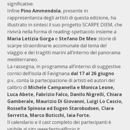
significative.
Infine
Pino Ammendola
, presente in
rappresentanza degli artisti di questa edizione, ha
illustrato in sintesi il suo progetto SCARPE DIEM, che
rivivrà nella forma di reading-spettacolo insieme a
Maria Letizia Gorga
e
Stefano De Meo
: storie di
scarpe straordinarie accomunate dal tema del
viaggio e dei tragitti marini all’interno del panorama
mediterraneo.
La rassegna, in programma all’interno di suggestive
cornici dell’isola di Favignana
dal 17 al 26 giugno
p.v., conta la partecipazione di artisti ed autori del
calibro di
Michele Campanella e Monica Leone,
Luca Abete, Fabrizio Falco, Danilo Nigrelli, Chiara
Gamberale, Maurizio Di Giovanni, Luigi Lo Cascio,
Rossella Spinosa ed Eugen Starobudsen, Clara
Serretta, Marco Buticchi, Iaia Forte.
Il calendario e il cast completo dei partecipanti è
visibile al sito
www.festivalflorio.it