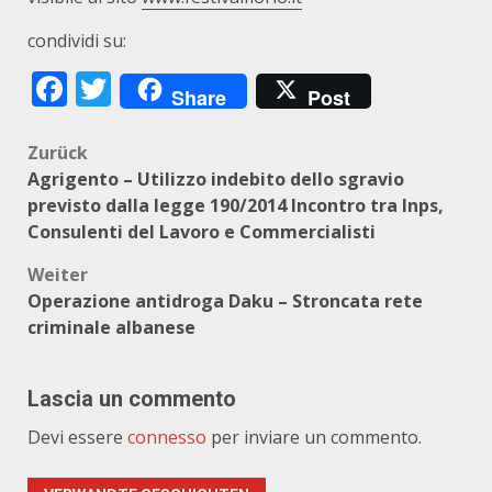
condividi su:
Facebook
Twitter
Share
Post
Beitragsnavigation
Zurück
Agrigento – Utilizzo indebito dello sgravio
previsto dalla legge 190/2014 Incontro tra Inps,
Consulenti del Lavoro e Commercialisti
Weiter
Operazione antidroga Daku – Stroncata rete
criminale albanese
Lascia un commento
Devi essere
connesso
per inviare un commento.