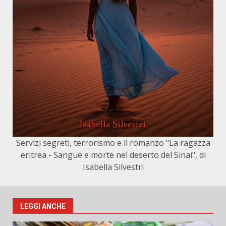
Servizi segreti, terrorismo e il romanzo "La ragazza
eritrea - Sangue e morte nel deserto del Sinai", di
Isabella Silvestri
LEGGI ANCHE