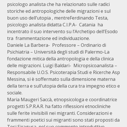
psicologo analista che ha relazionato sulle radici
storiche ed antropologiche delle migrazioni e sul
buon uso dell’utopia , mentre
Ferdinando Testa,
psicologo analista didatta C.I.P.A- Catania ha
incentrato il suo intervento su l’Archetipo dell’Esodo
tra frammentazione ed individuazione.
Daniele La Barbera- Professore – Ordinario di
Psichiatria – Università degli studi di Palermo-La
fondazione mitica della antropologia e della clinica
delle migrazioni. Luigi Baldari- Micropsicoanalista –
Responsabile U.O.S. Psicoterapia Studi e Ricerche Asp
Messina, si è soffermato sulla dimensione materna
della terra e sull’utopia della cura tra impegno etico e
sociale.
Maria Maugeri Saccà, etnopsicologa e coordinatrice
progetti S.P.R.A.R. ha fatto riflessioni etnocliniche
sulle ferite invisibili nei migranti. Considerazioni e
frammenti poetici sui migranti sono stati proposti da
Tosi Siragusa, nel suo commento introduttivo.