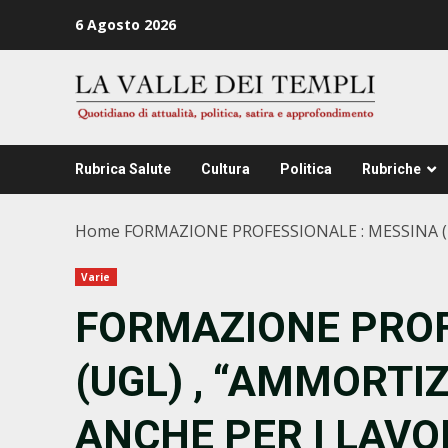
Zum
6 Agosto 2026
Inhalt
springen
Rubrica Salute
Cultura
Politica
Rubriche
Home
FORMAZIONE PROFESSIONALE : MESSINA (
Varie
FORMAZIONE PROF
(UGL) , “AMMORTI
ANCHE PER I LAVO