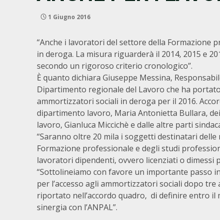
1 Giugno 2016
“Anche i lavoratori del settore della Formazione 
in deroga. La misura riguarderà il 2014, 2015 e 2
secondo un rigoroso criterio cronologico”.
È quanto dichiara Giuseppe Messina, Responsabile d
Dipartimento regionale del Lavoro che ha portato l
ammortizzatori sociali in deroga per il 2016. Accor
dipartimento lavoro, Maria Antonietta Bullara, dei 
lavoro, Gianluca Miccichè e dalle altre parti sindacal
“Saranno oltre 20 mila i soggetti destinatari delle
Formazione professionale e degli studi professiona
lavoratori dipendenti, ovvero licenziati o dimessi 
“Sottolineiamo con favore un importante passo in 
per l’accesso agli ammortizzatori sociali dopo tre 
riportato nell’accordo quadro, di definire entro il 
sinergia con l’ANPAL”.