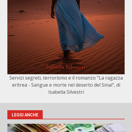
Servizi segreti, terrorismo e il romanzo "La ragazza
eritrea - Sangue e morte nel deserto del Sinai", di
Isabella Silvestri
LEGGI ANCHE