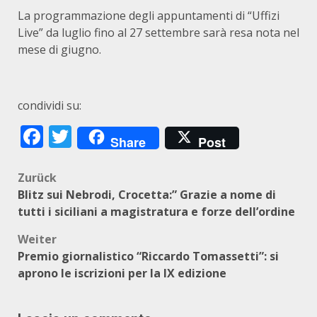
La programmazione degli appuntamenti di “Uffizi
Live” da luglio fino al 27 settembre sarà resa nota nel
mese di giugno.
condividi su:
Facebook
Twitter
Share
Post
Beitragsnavigation
Zurück
Blitz sui Nebrodi, Crocetta:” Grazie a nome di
tutti i siciliani a magistratura e forze dell’ordine
Weiter
Premio giornalistico “Riccardo Tomassetti”: si
aprono le iscrizioni per la IX edizione