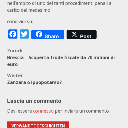
nell’ambito di uno dei tanti procedimenti penali a
carico del medesimo
condividi su:
Facebook
Twitter
Share
Post
Beitragsnavigation
Zurück
Brescia – Scoperta frode fiscale da 70 milioni di
euro
Weiter
Zanzara o ippopotamo?
Lascia un commento
Devi essere
connesso
per inviare un commento.
VERWANDTE GESCHICHTEN