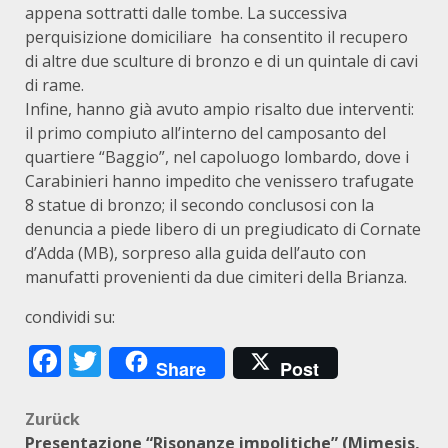
appena sottratti dalle tombe. La successiva
perquisizione domiciliare ha consentito il recupero
di altre due sculture di bronzo e di un quintale di cavi
di rame.
Infine, hanno già avuto ampio risalto due interventi:
il primo compiuto all’interno del camposanto del
quartiere “Baggio”, nel capoluogo lombardo, dove i
Carabinieri hanno impedito che venissero trafugate
8 statue di bronzo; il secondo conclusosi con la
denuncia a piede libero di un pregiudicato di Cornate
d’Adda (MB), sorpreso alla guida dell’auto con
manufatti provenienti da due cimiteri della Brianza.
condividi su:
Facebook
Twitter
Share
Post
Beitragsnavigation
Zurück
Presentazione “Risonanze impolitiche” (Mimesis,