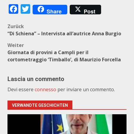
Facebook
Twitter
Share
Post
Beitragsnavigation
Zurück
“Di Schiena” – Intervista all’autrice Anna Burgio
Weiter
Giornata di provini a Campli per il
cortometraggio ‘Timballo’, di Maurizio Forcella
Lascia un commento
Devi essere
connesso
per inviare un commento.
VERWANDTE GESCHICHTEN