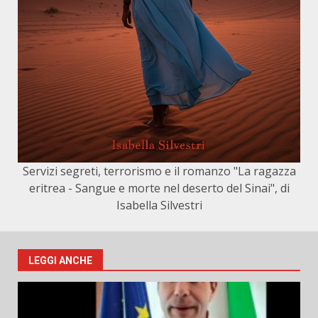
Servizi segreti, terrorismo e il romanzo "La ragazza
eritrea - Sangue e morte nel deserto del Sinai", di
Isabella Silvestri
LEGGI ANCHE