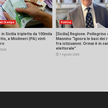
ati Stampa
Politica
in Sicilia tripletta da 100mila
[Sicilia] Regione. Pellegrino 
tto, a Misilmeri (PA) vinti
Mannino “Ignora le basi dei 
uro
fra istizuaioni. Ormai è in 
elettorale”
 2026
7 Agosto 2026