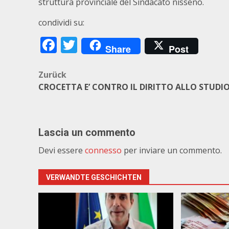
struttura provinciale del Sindacato nisseno.
condividi su:
Facebook
Twitter
Share
Post
Beitragsnavigation
Zurück
CROCETTA E’ CONTRO IL DIRITTO ALLO STUDI
Lascia un commento
Devi essere
connesso
per inviare un commento.
VERWANDTE GESCHICHTEN