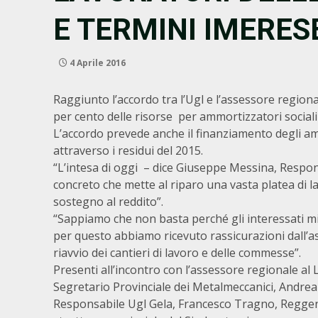
E TERMINI IMERES
4 Aprile 2016
Raggiunto l’accordo tra l’Ugl e l’assessore regional
per cento delle risorse per ammortizzatori sociali
L’accordo prevede anche il finanziamento degli ammo
attraverso i residui del 2015.
“L’intesa di oggi – dice Giuseppe Messina, Responsa
concreto che mette al riparo una vasta platea di la
sostegno al reddito”.
“Sappiamo che non basta perché gli interessati m
per questo abbiamo ricevuto rassicurazioni dall’a
riavvio dei cantieri di lavoro e delle commesse”.
Presenti all’incontro con l’assessore regionale al L
Segretario Provinciale dei Metalmeccanici, Andrea A
Responsabile Ugl Gela, Francesco Tragno, Reggent