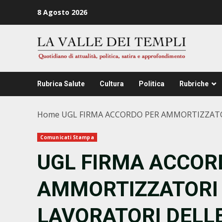
Zum
8 Agosto 2026
Inhalt
springen
Rubrica Salute
Cultura
Politica
Rubriche
Home
UGL FIRMA ACCORDO PER AMMORTIZZATORI
Comunicati Stampa
UGL FIRMA ACCOR
AMMORTIZZATORI 
LAVORATORI DELLE 