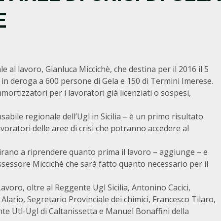
E
e al lavoro, Gianluca Miccichè, che destina per il 2016 il 5
 in deroga a 600 persone di Gela e 150 di Termini Imerese.
rtizzatori per i lavoratori già licenziati o sospesi,
bile regionale dell’Ugl in Sicilia – è un primo risultato
voratori delle aree di crisi che potranno accedere al
irano a riprendere quanto prima il lavoro – aggiunge – e
ssessore Miccichè che sarà fatto quanto necessario per il
avoro, oltre al Reggente Ugl Sicilia, Antonino Cacici,
lario, Segretario Provinciale dei chimici, Francesco Tilaro,
e Utl-Ugl di Caltanissetta e Manuel Bonaffini della