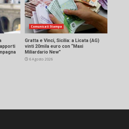
Comunicati Stampa
a
Gratta e Vinci, Sicilia: a Licata (AG)
rapporti
vinti 20mila euro con “Maxi
campagna
Miliardario New”
6 Agosto 2026