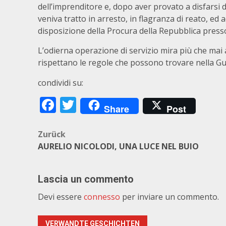
dell’imprenditore e, dopo aver provato a disfarsi 
veniva tratto in arresto, in flagranza di reato, e
disposizione della Procura della Repubblica presso
L’odierna operazione di servizio mira più che mai a
rispettano le regole che possono trovare nella Gu
condividi su:
Facebook
Twitter
Share
Post
Beitragsnavigation
Zurück
AURELIO NICOLODI, UNA LUCE NEL BUIO
Lascia un commento
Devi essere
connesso
per inviare un commento.
VERWANDTE GESCHICHTEN