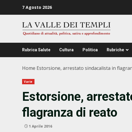
Zum
7 Agosto 2026
Inhalt
springen
Rubrica Salute
Cultura
Politica
Rubriche
Home
Estorsione, arrestato sindacalista in flagra
Varie
Estorsione, arrestat
flagranza di reato
1 Aprile 2016