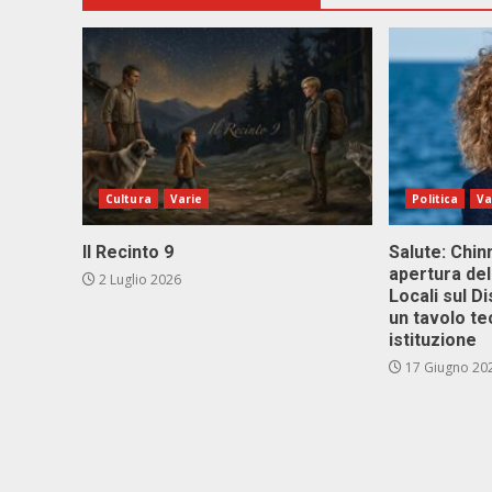
Cultura
Varie
Politica
Va
Il Recinto 9
Salute: Chinn
apertura del
2 Luglio 2026
Locali sul D
un tavolo te
istituzione
17 Giugno 20