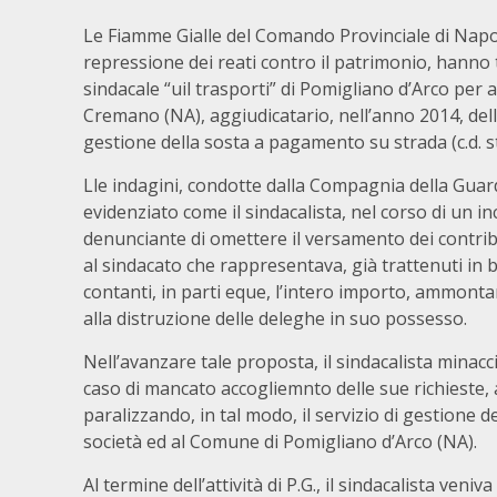
Le Fiamme Gialle del Comando Provinciale di Napol
repressione dei reati contro il patrimonio, hanno t
sindacale “uil trasporti” di Pomigliano d’Arco per
Cremano (NA), aggiudicatario, nell’anno 2014, della
gestione della sosta a pagamento su strada (c.d. s
Lle indagini, condotte dalla Compagnia della Guard
evidenziato come il sindacalista, nel corso di un i
denunciante di omettere il versamento dei contributi
al sindacato che rappresentava, già trattenuti in b
contanti, in parti eque, l’intero importo, ammonta
alla distruzione delle deleghe in suo possesso.
Nell’avanzare tale proposta, il sindacalista minacc
caso di mancato accogliemnto delle sue richieste,
paralizzando, in tal modo, il servizio di gestion
società ed al Comune di Pomigliano d’Arco (NA).
Al termine dell’attività di P.G., il sindacalista veni