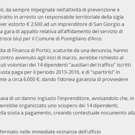
i, da sempre impegnate nell’attività di prevenzione e
ratto in arresto un responsabile territoriale della sigla
 aver estorto € 2.500 ad un imprenditore di San Giorgio a
 gara di appalto relativa all’affidamento del servizio di
trisce blu) per il Comune di Pomigliano d’Arco.
ia di Finanza di Portici, scaturite da una denuncia, hanno
ncontro avvenuto agli inizi di marzo, avrebbe richiesto al
 volontari dei 14 dipendenti “ausiliari del traffico” iscritti
usta paga per il periodo 2013-2016, e di “spartirisi” in
nte a circa 6.000 €, dando l’idonea garanzia di provvedere
iava di un danno ingiusto l’imprenditore, avvisandolo che, in
 avrebbe organizzato uno sciopero dei 14 dipendenti,
e della sosta a pagamento, creando contestuale nocumento all
va fermato nelle immediate vicinanze dell’ufficio