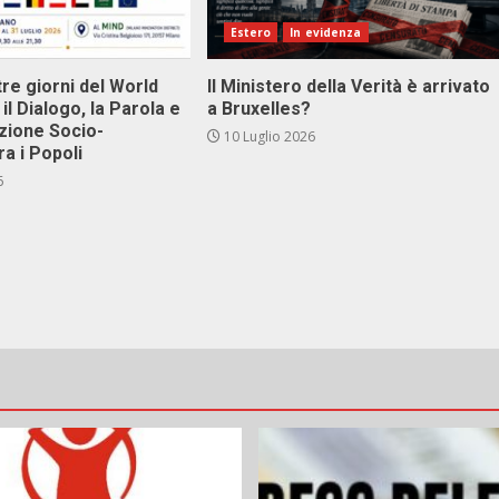
Estero
In evidenza
tre giorni del World
Il Ministero della Verità è arrivato
il Dialogo, la Parola e
a Bruxelles?
zione Socio-
10 Luglio 2026
ra i Popoli
6