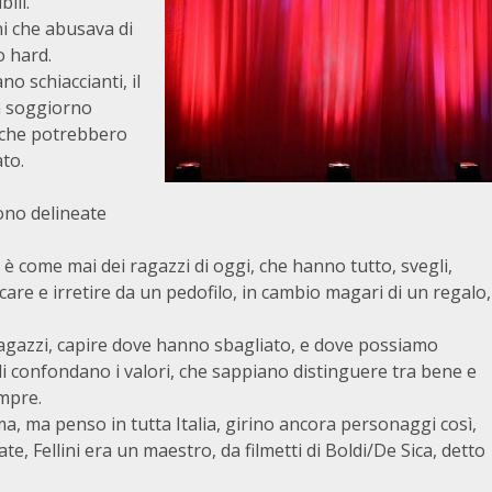
ili.
ni che abusava di
o hard.
o schiaccianti, il
n soggiorno
 che potrebbero
ato.
sono delineate
 come mai dei ragazzi di oggi, che hanno tutto, svegli,
are e irretire da un pedofilo, in cambio magari di un regalo,
 ragazzi, capire dove hanno sbagliato, e dove possiamo
igli confondano i valori, che sappiano distinguere tra bene e
mpre.
ma, ma penso in tutta Italia, girino ancora personaggi così,
ate, Fellini era un maestro, da filmetti di Boldi/De Sica, detto