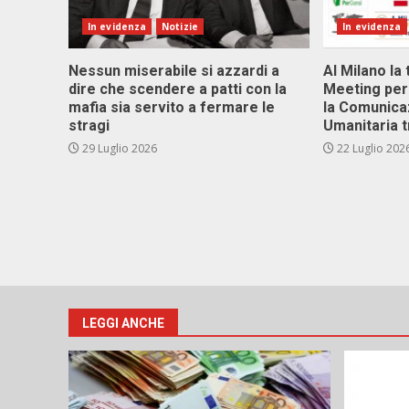
In evidenza
Notizie
In evidenza
Nessun miserabile si azzardi a
Al Milano la 
dire che scendere a patti con la
Meeting per 
mafia sia servito a fermare le
la Comunica
stragi
Umanitaria t
29 Luglio 2026
22 Luglio 202
LEGGI ANCHE