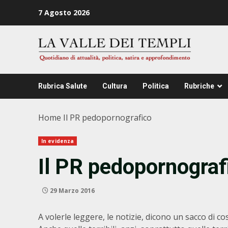
Zum
7 Agosto 2026
Inhalt
springen
Rubrica Salute
Cultura
Politica
Rubriche
Home
Il PR pedopornografico
In evidenza
Il PR pedopornograf
29 Marzo 2016
A volerle leggere, le notizie, dicono un sacco di co