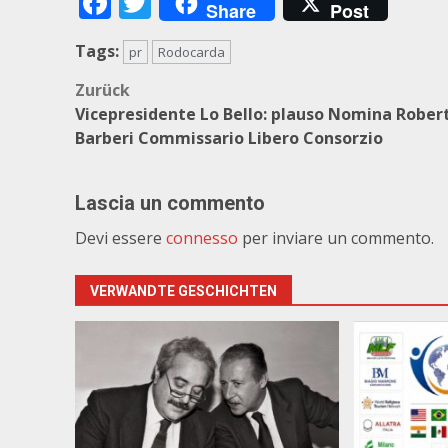
Facebook
Twitter
Share
Post
Tags:
pr
Rodocarda
Beitragsnavigation
Zurück
Vicepresidente Lo Bello: plauso Nomina Rober
Barberi Commissario Libero Consorzio
Lascia un commento
Devi essere
connesso
per inviare un commento.
VERWANDTE GESCHICHTEN