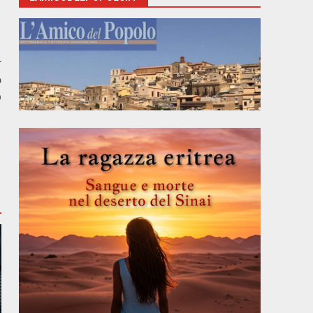
r
o
p