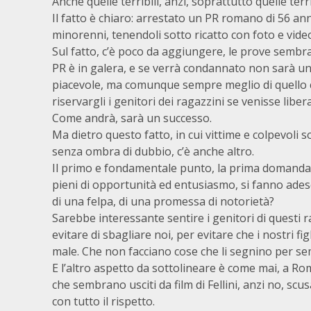
Anche quelle terribili, anzi, soprattutto quelle terrib
Il fatto è chiaro: arrestato un PR romano di 56 an
minorenni, tenendoli sotto ricatto con foto e vide
Sul fatto, c’è poco da aggiungere, le prove sembran
PR è in galera, e se verrà condannato non sarà u
piacevole, ma comunque sempre meglio di quello
riservargli i genitori dei ragazzini se veniss
e liber
Come andrà, sarà un successo.
Ma dietro questo fatto, in cui vittime e colpevoli 
senza ombra di dubbio, c’è anche altro.
Il primo e fondamentale punto, la prima domanda è
pieni di opportunità ed entusiasmo, si fanno adesc
di una felpa, di una promessa di notorietà?
Sarebbe interessante sentire i genitori di questi
evitare di sbagliare noi, per evitare che i nostri f
male. Che non facciano cose che li segnino per se
E l’altro aspetto da sottolineare è come mai, a Ro
che sembrano usciti da film di Fellini, anzi no, scus
con tutto il rispetto.