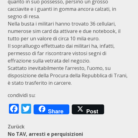
quanto in suo possesso, persino un grosso
cacciavite e i guanti in gomma ancora calzati, in
segno di resa.
Nella busta i militari hanno trovato 36 cellulari,
numerose sim card da attivare e due notebook, il
tutto per un valore di circa 10 mila euro.
Il sopralluogo effettuato dai militari ha, infatti,
permesso di far riscontrare vistosi segni di
effrazione sulla vetrata del negozio.
Scattato inevitabilmente l’arresto, l’uomo, su
disposizione della Procura della Repubblica di Trani,
è stato trasferito in carcere.
condividi su:
Facebook
Twitter
Share
Post
Beitragsnavigation
Zurück
No TAV, arresti e perquisizioni