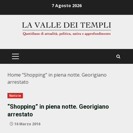
Zum
7 Agosto 2026
Inhalt
springen
PRIMÄRES
MENÜ
Home
“Shopping” in piena notte. Georigiano
arrestato
Notizie
“Shopping” in piena notte. Georigiano
arrestato
16 Marzo 2016