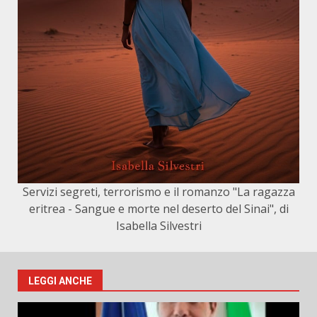
Servizi segreti, terrorismo e il romanzo "La ragazza
eritrea - Sangue e morte nel deserto del Sinai", di
Isabella Silvestri
LEGGI ANCHE