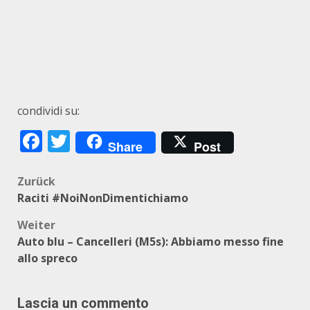
condividi su:
Facebook
Twitter
Share
Post
Beitragsnavigation
Zurück
Raciti #NoiNonDimentichiamo
Weiter
Auto blu – Cancelleri (M5s): Abbiamo messo fine
allo spreco
Lascia un commento