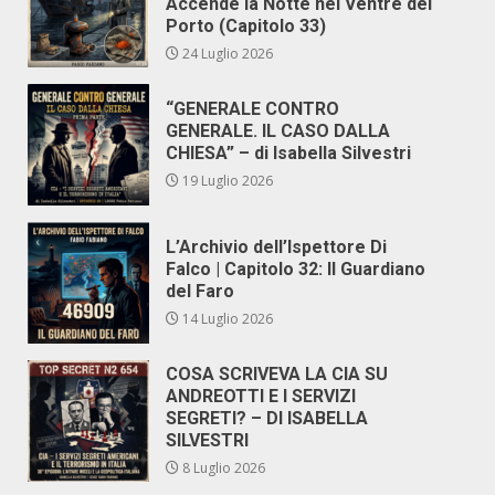
Accende la Notte nel Ventre del
Porto (Capitolo 33)
24 Luglio 2026
“GENERALE CONTRO
GENERALE. IL CASO DALLA
CHIESA” – di Isabella Silvestri
19 Luglio 2026
L’Archivio dell’Ispettore Di
Falco | Capitolo 32: Il Guardiano
del Faro
14 Luglio 2026
COSA SCRIVEVA LA CIA SU
ANDREOTTI E I SERVIZI
SEGRETI? – DI ISABELLA
SILVESTRI
8 Luglio 2026