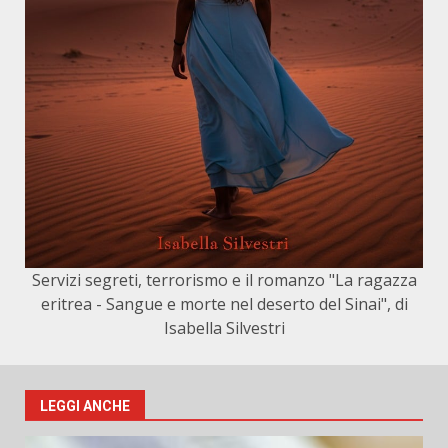
Servizi segreti, terrorismo e il romanzo "La ragazza
eritrea - Sangue e morte nel deserto del Sinai", di
Isabella Silvestri
LEGGI ANCHE