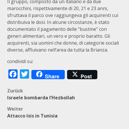
Il gruppo, composto da un italiano e da due
marocchini, rispettivamente di 20, 21 e 23 anni,
sfruttava il parco ove raggiungeva gli acquirenti cui
distribuiva le dosi. In alcune circostanze, è stato
documentato il pagamento delle “bustine” con
generi alimentari, un vero e proprio baratto. Gli
acquirenti, sia uomini che donne, di categorie sociali
diverse, affluivano nell’area da tutta la Brianza.
condividi su:
Facebook
Twitter
Share
Post
Beitragsnavigation
Zurück
Israele bombarda l’Hezbollah
Weiter
Attacco Isis in Tunisia