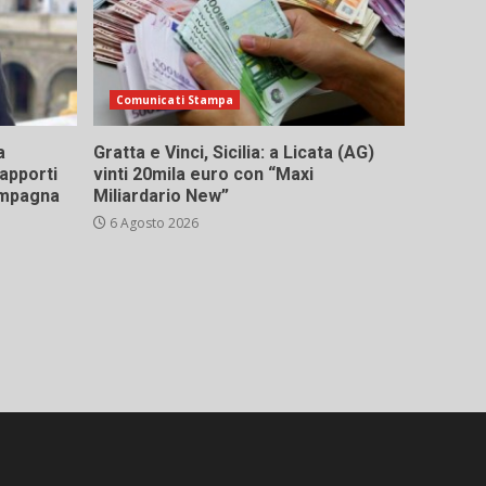
Comunicati Stampa
a
Gratta e Vinci, Sicilia: a Licata (AG)
rapporti
vinti 20mila euro con “Maxi
campagna
Miliardario New”
6 Agosto 2026