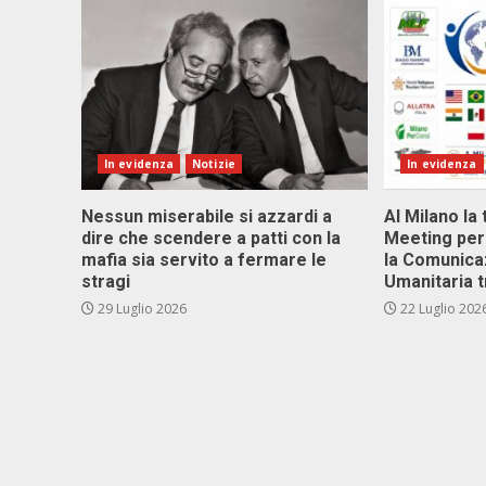
In evidenza
Notizie
In evidenza
Nessun miserabile si azzardi a
Al Milano la 
dire che scendere a patti con la
Meeting per 
mafia sia servito a fermare le
la Comunica
stragi
Umanitaria t
29 Luglio 2026
22 Luglio 202