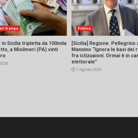
ati Stampa
Politica
in Sicilia tripletta da 100mila
[Sicilia] Regione. Pellegrino 
tto, a Misilmeri (PA) vinti
Mannino “Ignora le basi dei 
uro
fra istizuaioni. Ormai è in 
elettorale”
 2026
7 Agosto 2026