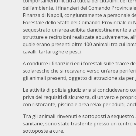
comportamenti illeciti a tutela dei cittadini, del ter
dell’ambiente, i finanzieri del Comando Provinciale
Finanza di Napoli, congiuntamente a personale d
Forestale dello Stato del Comando Provinciale di
sequestrato un’area adibita clandestinamente a zo
strutture e recinzioni realizzate abusivamente, all
quale erano presenti oltre 100 animali tra cui lam
cavalli, tartarughe e pesci.
A condurre i finanzieri ed i forestali sulle tracce 
scolaresche che si recavano verso un’area perifer
gli animali presenti, oggetto di attrazione sia per
Le attività di polizia giudiziaria si concludevano co
priva dei requisiti di sicurezza, di un vero e propr
con ristorante, piscina e area relax per adulti, anc
Tra gli animali rinvenuti e sottoposti a sequestro 
sanitarie, sono state trasferite presso un centro 
sottoposte a cure.