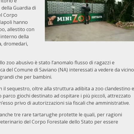
ritorio e
 della Guardia di
el Corpo
 Napoli hanno
o, allestito con
’interno della
a, dromedari,
dello zoo abusivo è stato l’anomalo flusso di ragazzi e
ica del Comune di Saviano (NA) interessati a vedere da vicino
 grandi che per bambini.
n il sequestro, oltre alla struttura adibita a zoo clandestino 
io parco giochi destinato ad ospitare i più piccoli, attrezzato
h’esso privo di autorizzazioni sia fiscali che amministrative.
anche tre rare tartarughe protette le quali, per ragioni
veterinario del Corpo Forestale dello Stato per essere