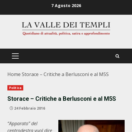
Zum
7 Agosto 2026
Inhalt
springen
PRIMÄRES
MENÜ
Home
Storace – Critiche a Berlusconi e al M5S
Politica
Storace – Critiche a Berlusconi e al M5S
24 Febbraio 2016
“Apparato” del
centrodestra vuol dire