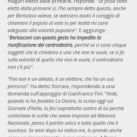
magari eletto dalle primarie, risponde: “
Se fosse stato
eletto dalla primarie sì, l’ho sempre detto questo, anche
per Bertolaso valeva, se avessero avuto il coraggio di
chiamare il popolo al voto io per lealtà mi sarei
adeguato alla volontà popolare”.
E aggiunge:
“
Berlusconi con questo gesto ha impedito la
riunificazione del centrodestra
, perché se ci sono cinque
soggetti che le chiedono e uno che non le vuole, se si fa
sulla volontà di quello che non le vuole, il centrodestra
non c’è più”.
“Fini non è un alleato, è un elettore, che ha un suo
percorso”
. Ha detto Storace, rispondendo a una
domanda sull’appoggio di Gianfranco Fini. “
Vede,
quando io ho fondato La Destra, lo scrivo oggi sul
Giornale d’Italia, lo feci soprattutto contro di lui perché
contestavo le scelte che aveva imposto ad Alleanza
Nazionale, penso il partito unico e tutto quello che è
successo. Se anni dopo lui indica me, lo prendo anche