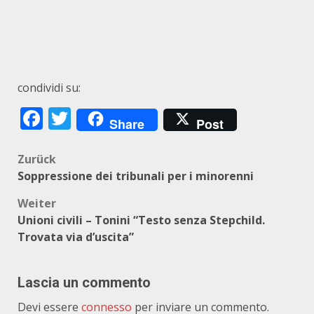
condividi su:
Facebook
Twitter
Share
Post
Beitragsnavigation
Zurück
Soppressione dei tribunali per i minorenni
Weiter
Unioni civili – Tonini “Testo senza Stepchild.
Trovata via d’uscita”
Lascia un commento
Devi essere
connesso
per inviare un commento.