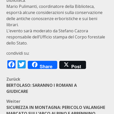
biblioteca.
Mario Pulimanti, coordinatore della Biblioteca,
esporrà alcune considerazioni sulla conservazione
delle antiche conoscenze erboristiche e sui beni
librari.
L’evento sarà moderato da Stefano Cazora
responsabile dell’Ufficio stampa del Corpo forestale
dello Stato.
condividi su:
Facebook
Twitter
Share
Post
Beitragsnavigation
Zurück
BERTOLASO: SARANNO I ROMANI A
GIUDICARE
Weiter
SICUREZZA IN MONTAGNA: PERICOLO VALANGHE
MARCATO SULL’ARCO ALPINO E APPENNINO