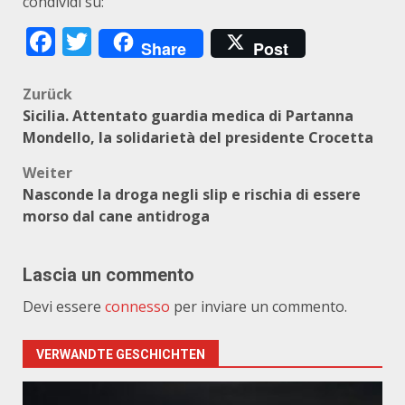
condividi su:
Facebook
Twitter
Share
Post
Beitragsnavigation
Zurück
Sicilia. Attentato guardia medica di Partanna
Mondello, la solidarietà del presidente Crocetta
Weiter
Nasconde la droga negli slip e rischia di essere
morso dal cane antidroga
Lascia un commento
Devi essere
connesso
per inviare un commento.
VERWANDTE GESCHICHTEN