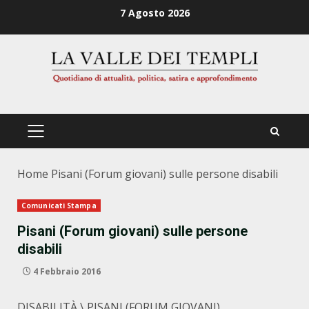
Zum
7 Agosto 2026
Inhalt
springen
PRIMÄRES
MENÜ
Home
Pisani (Forum giovani) sulle persone disabili
Comunicati Stampa
Pisani (Forum giovani) sulle persone
disabili
4 Febbraio 2016
DISABILITÀ \ PISANI (FORUM GIOVANI),