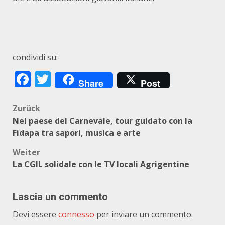
condividi su:
Facebook
Twitter
Share
Post
Beitragsnavigation
Zurück
Nel paese del Carnevale, tour guidato con la
Fidapa tra sapori, musica e arte
Weiter
La CGIL solidale con le TV locali Agrigentine
Lascia un commento
Devi essere
connesso
per inviare un commento.