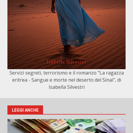
Servizi segreti, terrorismo e il romanzo "La ragazza
eritrea - Sangue e morte nel deserto del Sinai", di
Isabella Silvestri
LEGGI ANCHE