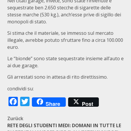
Nei citati garage, invece, sono state rinvenute e
sequestrate ben 2.650 stecche di sigarette delle
stesse marche (530 kg.), anch’esse prive di sigillo dei
monopoli di stato.
Si stima che il materiale, se immesso sul mercato
illegale, avrebbe potuto sfruttare fino a circa 100.000
euro.
Le “bionde” sono state sequestrate insieme all’auto e
ai due garage.
Gli arrestati sono in attesa di rito direttissimo.
condividi su:
Facebook
Twitter
Share
Post
Beitragsnavigation
Zurück
RETE DEGLI STUDENTI MEDI: DOMANI IN TUTTE LE