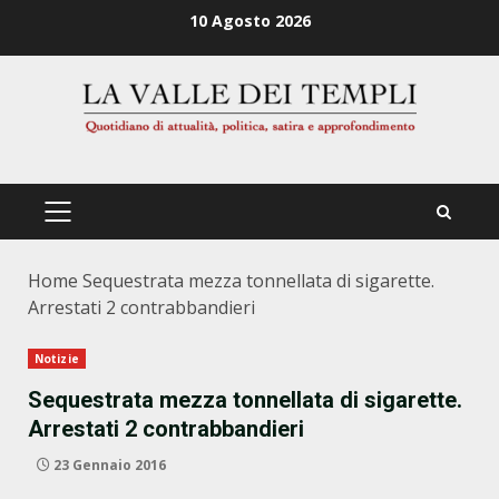
Zum
10 Agosto 2026
Inhalt
springen
PRIMÄRES
MENÜ
Home
Sequestrata mezza tonnellata di sigarette.
Arrestati 2 contrabbandieri
Notizie
Sequestrata mezza tonnellata di sigarette.
Arrestati 2 contrabbandieri
23 Gennaio 2016