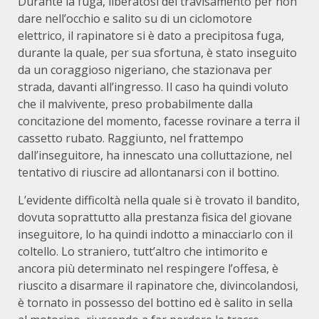
Durante la fuga, liberatosi del travisamento per non
dare nell’occhio e salito su di un ciclomotore
elettrico, il rapinatore si è dato a precipitosa fuga,
durante la quale, per sua sfortuna, è stato inseguito
da un coraggioso nigeriano, che stazionava per
strada, davanti all’ingresso. Il caso ha quindi voluto
che il malvivente, preso probabilmente dalla
concitazione del momento, facesse rovinare a terra il
cassetto rubato. Raggiunto, nel frattempo
dall’inseguitore, ha innescato una colluttazione, nel
tentativo di riuscire ad allontanarsi con il bottino.
L’evidente difficoltà nella quale si è trovato il bandito,
dovuta soprattutto alla prestanza fisica del giovane
inseguitore, lo ha quindi indotto a minacciarlo con il
coltello. Lo straniero, tutt’altro che intimorito e
ancora più determinato nel respingere l’offesa, è
riuscito a disarmare il rapinatore che, divincolandosi,
è tornato in possesso del bottino ed è salito in sella