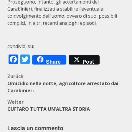
Proseguono, intanto, gli accertamenti dei
Carabinieri, finalizzati a stabilire l’eventuale
coinvolgimento dell’uomo, ovvero di suoi possibili
complici, in altri recenti analoghi episodi.
condividi su:
Facebook
Twitter
Share
Post
Beitragsnavigation
Zurück
Omicidio nella notte, agricoltore arrestato dai
Carabinieri
Weiter
CUFFARO TUTTA UN’ALTRA STORIA
Lascia un commento