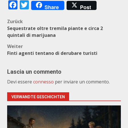
Facebook
Twitter
Share
Post
Beitragsnavigation
Zurück
Sequestrate oltre tremila piante e circa 2
quintali di marijuana
Weiter
Finti agenti tentano di derubare turisti
Lascia un commento
Devi essere
connesso
per inviare un commento.
VERWANDTE GESCHICHTEN