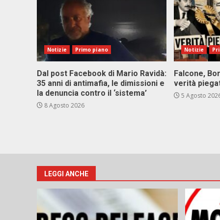
Notizie
Primo piano
Notizie
Pr
Dal post Facebook di Mario Ravidà:
Falcone, Bor
35 anni di antimafia, le dimissioni e
verità piega
la denuncia contro il ‘sistema’
5 Agosto 202
8 Agosto 2026
LEGGI ANCHE