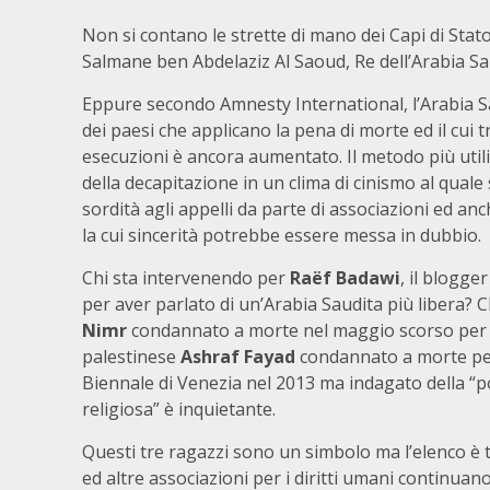
Non si contano le strette di mano dei Capi di Stato
Salmane ben Abdelaziz Al Saoud, Re dell’Arabia Sa
Eppure secondo Amnesty International, l’Arabia S
dei paesi che applicano la pena di morte ed il cui tr
esecuzioni è ancora aumentato. Il metodo più utili
della decapitazione in un clima di cinismo al quale
sordità agli appelli da parte di associazioni ed anc
la cui sincerità potrebbe essere messa in dubbio.
Chi sta intervenendo per
Raëf Badawi
, il blogge
per aver parlato di un’Arabia Saudita più libera? 
Nimr
condannato a morte nel maggio scorso per 
palestinese
Ashraf Fayad
condannato a morte per
Biennale di Venezia nel 2013 ma indagato della “poli
religiosa” è inquietante.
Questi tre ragazzi sono un simbolo ma l’elenco 
ed altre associazioni per i diritti umani continuano