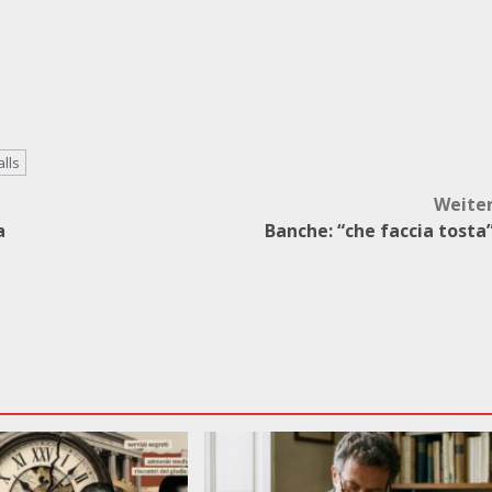
alls
Weite
a
Banche: “che faccia tosta