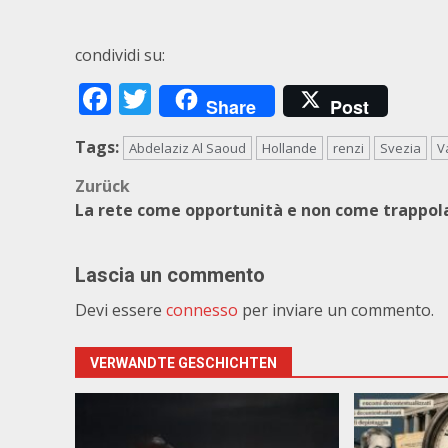
condividi su:
Facebook
Twitter
Share
Post
Tags:
Abdelaziz Al Saoud
Hollande
renzi
Svezia
V
Beitragsnavigation
Zurück
La rete come opportunità e non come trappol
Lascia un commento
Devi essere
connesso
per inviare un commento.
VERWANDTE GESCHICHTEN