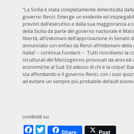
“La Sicilia è stata completamente dimenticata dalla
governo Renzi. Emerge un evidente ed inspiegabil
previsti dall’esecutivo e dalla sua maggioranza a 
della Sicilia da parte del governo nazionale è Mas
libertà, all’indomani dell’approvazione in Senato de
annunciato con enfasi da Renzi all’indomani della p
Italia? – continua Fundarò – Tutti ricordiamo la c
strutturali del Mezzogiorno provocati da anni ed a
economiche al Sud. Ed adesso di chi è la colpa? Bast
sta affondando e il governo Renzi, con i suoi ipoc
ad evitare un sempre più probabile default econo
condividi su:
Facebook
Twitter
Share
Post