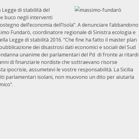
 Legge di stabilità del
e buco negli interventi
sostegno dell’economia dell’Isola”. A denunciare l’abbandono
simo Fundarò, coordinatore regionale di Sinistra ecologia e
lla Legge di stabilità 2016. “Che fine ha fatto il master plan
ubblicazione dei disastrosi dati economici e sociali del Sud
ondanna unanime dei parlamentari del Pd di fronte ai ritardi
nni di finanziarie nordiste che sottraevano risorse
a ipocrisie, assumetevi le vostre responsabilità. La Sicilia
riti parlamentari isolani, non muovono un dito per aiutarla
mico”.