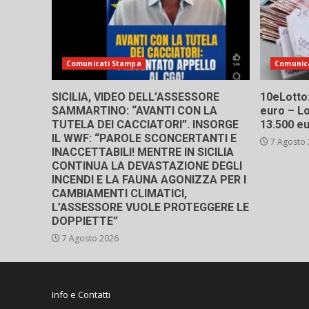
Comunicati Stampa
Comunic
SICILIA, VIDEO DELL’ASSESSORE
10eLotto: 
SAMMARTINO: “AVANTI CON LA
euro – Lo
TUTELA DEI CACCIATORI”. INSORGE
13.500 e
IL WWF: “PAROLE SCONCERTANTI E
7 Agosto
INACCETTABILI! MENTRE IN SICILIA
CONTINUA LA DEVASTAZIONE DEGLI
INCENDI E LA FAUNA AGONIZZA PER I
CAMBIAMENTI CLIMATICI,
L’ASSESSORE VUOLE PROTEGGERE LE
DOPPIETTE”
7 Agosto 2026
Info e Contatti