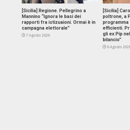
[Sicilia] Regione. Pellegrino a
[Sicilia] Car
Mannino “Ignora le basi dei
poltrone, a
rapporti fra istizuaioni. Ormai è in
programma p
campagna elettorale”
efficienti. P
gli ex Pip ne
7 Agosto 2026
bilancio”
6 Agosto 202