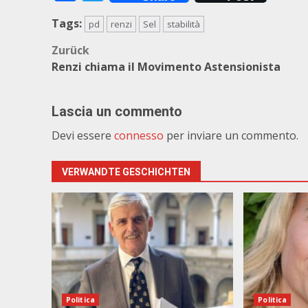
Tags:
pd
renzi
Sel
stabilità
Beitragsnavigation
Zurück
Renzi chiama il Movimento Astensionista
Lascia un commento
Devi essere
connesso
per inviare un commento.
VERWANDTE GESCHICHTEN
Politica
Politica