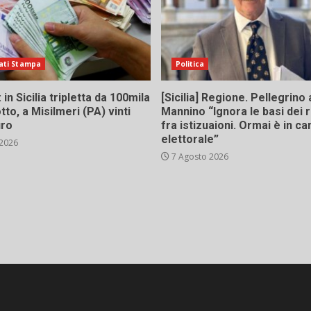
ati Stampa
Politica
in Sicilia tripletta da 100mila
[Sicilia] Regione. Pellegrino 
tto, a Misilmeri (PA) vinti
Mannino “Ignora le basi dei 
uro
fra istizuaioni. Ormai è in 
elettorale”
 2026
7 Agosto 2026