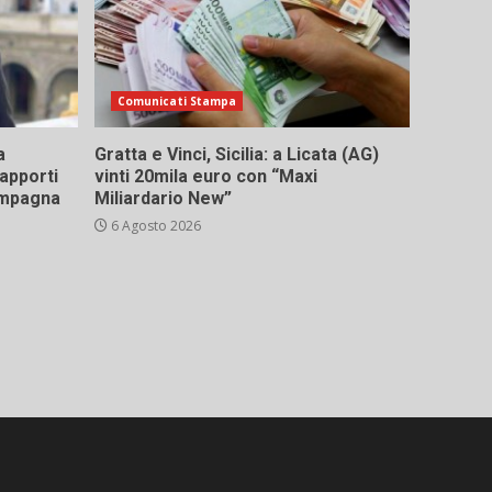
Comunicati Stampa
a
Gratta e Vinci, Sicilia: a Licata (AG)
rapporti
vinti 20mila euro con “Maxi
campagna
Miliardario New”
6 Agosto 2026