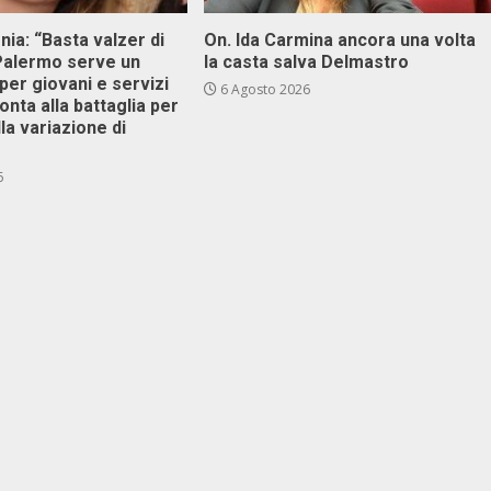
onia: “Basta valzer di
On. Ida Carmina ancora una volta
 Palermo serve un
la casta salva Delmastro
er giovani e servizi
6 Agosto 2026
ronta alla battaglia per
lla variazione di
6