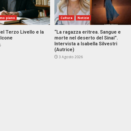
imo piano
Cultura
Notizie
el Terzo Livello e la
“La ragazza eritrea. Sangue e
alcone
morte nel deserto del Sinai”.
Intervista a Isabella Silvestri
6
(Autrice)
3 Agosto 2026