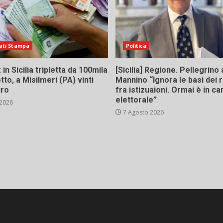
ati Stampa
Politica
in Sicilia tripletta da 100mila
[Sicilia] Regione. Pellegrino 
tto, a Misilmeri (PA) vinti
Mannino “Ignora le basi dei 
uro
fra istizuaioni. Ormai è in 
elettorale”
 2026
7 Agosto 2026