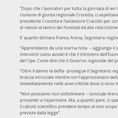
“Dopo che i lavoratori per tutta la giornata di ier
riunione di giunta regionale Crocetta, ci aspetta
presidente Crocetta e l’assessore Cracolici per co
al riavvio al lavoro dei forestali ed alla reiscrizion
E’ quanto dichiara Franco Arena, Segretario region
“Apprendiamo da una scarna nota – aggiunge il si
interventi siano avviati è che il ministero dell’Ec
del Cipe. Come dire che il Governo regionale del p
“Oltre il danno la beffa- prosegue il Segretario reg
braccia incrociate mentre con l’approssimarsi del
immediatamente nelle aree critiche dove si sono ma
“Non possiamo non sottolineare – conclude Arena 
provando a risparmiare. Ma, a quanto pare, si spen
il calcolo scientifico prendere tempo al solo scop
previste dalla legge”.