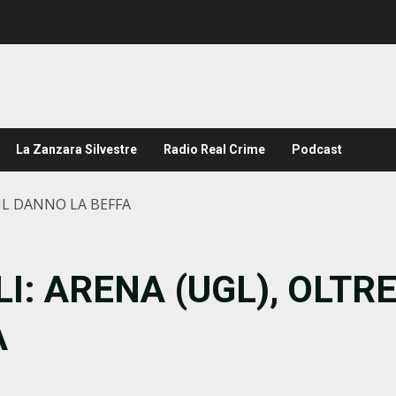
La Zanzara Silvestre
Radio Real Crime
Podcast
 IL DANNO LA BEFFA
LI: ARENA (UGL), OLTR
A