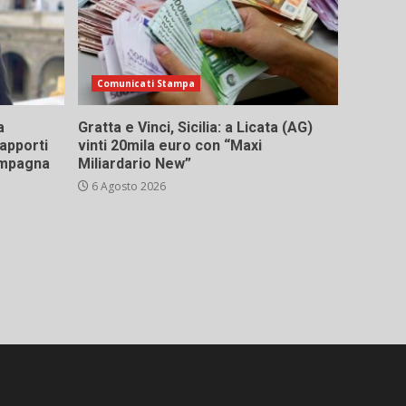
Comunicati Stampa
a
Gratta e Vinci, Sicilia: a Licata (AG)
rapporti
vinti 20mila euro con “Maxi
campagna
Miliardario New”
6 Agosto 2026