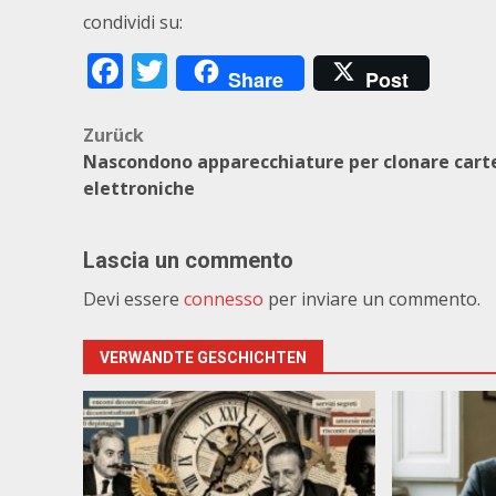
condividi su:
Facebook
Twitter
Share
Post
Beitragsnavigation
Zurück
Nascondono apparecchiature per clonare cart
elettroniche
Lascia un commento
Devi essere
connesso
per inviare un commento.
VERWANDTE GESCHICHTEN