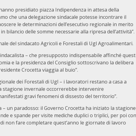
i hanno presidiato piazza Indipendenza in attesa della
vamo che una delegazione sindacale potesse incontrare il
noscere le determinazioni dell’esecutivo regionale in merito
e in bilancio delle somme necessarie alla ripresa dell’attività”.
ale del sindacato Agricoli e Forestali di Ugl Agroalimentari.
ndacalista – che presupposto indispensabile affinché quest
onomia e la presidenza del Consiglio sottoscrivano la delibera
residente Crocetta viaggia al buio”.
ionale dei Forestali di Ugl – i lavoratori restano a casa a
la stagione invernale occorrerebbe intervenire
nifestati gravi fenomeni di dissesto del territorio”.
– un paradosso: il Governo Crocetta ha iniziato la stagione
de e spande per visite mediche duplici o triplici, per poi co
o di non fare completare quest’anno le giornate di lavoro