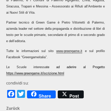
di Palermo, e i Comuni di Palermo Agrigento, Enna, Ragusa,
Siracusa, Trapani e Messina – Assessorato ai Rifiuti all’Ambiente e
ai Nuovi Stili di Vita.
Partner tecnico di Green Game è Pietro Vittorietti di Palermo,
azienda leader nel settore della propaganda e distribuzione di libri di
testo per le scuole primarie, secondarie di primo di e secondo grado
e dell’editoria.
Tutte le informazioni sul sito
www.greengame.it
e sul profilo
Facebook “Greengameitalia”.
Le Scuole interessa
te ad aderire al Progetto
https://www.greengame.it/iscrizione.html
condividi su:
Facebook
Twitter
Share
Post
Beitragsnavigation
Zurück