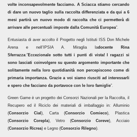
volte inconsapevolmente facciamo. A Sciacca stiamo cercando
di dare un nuovo taglio sulla raccolta differenziata e da qui a 6
mesi partirà un nuovo modo di raccolta che ci permetterà di
arrivare alle percentuali imposte dalla Comunità Europea
”.
Entusiasta di aver accolto il Progetto negli Istituti ISS Don Michele
Arena e nell’IPSIA A. Miraglia la
docente Rina
Sferrazza
:”
Eccezionale sotto tutti i punti di vista! I ragazzi si
sono lasciati coinvolgere su questo argomento importante che
solitamente nella loro quotidianità non percepiscono come di
primaria importanza. Grazie a voi siamo riusciti ad interessarli
e spero che facciano da portavoce con le loro famiglie
”.
Green Game è un progetto dei Consorzi Nazionali per la Raccolta, il
Recupero ed il Riciclo dei materiali di imballaggio
in: Alluminio
(
Consorzio Cial
), Carta (
Consorzio Comieco
), Plastica
(
Consorzio Corepla
), Vetro (
Consorzio Coreve
), Acciaio
(
Consorzio Ricrea
) e Legno (
Consorzio Rilegno
).