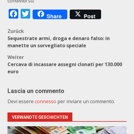
condividi su:
Facebook
Twitter
Share
Post
Beitragsnavigation
Zurück
Sequestrate armi, droga e denaro falso: in
manette un sorvegliato speciale
Weiter
Cercava di incassare assegni clonati per 130.000
euro
Lascia un commento
Devi essere
connesso
per inviare un commento.
VERWANDTE GESCHICHTEN