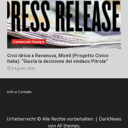
Comunicati Stampa
Crisi idrica a Ravanusa, Miceli (Progetto Civico
Italia): “Giusta la decisione del sindaco Pitrola”
8 Agosto 2026
Info e Contatti
Urheberrecht © Alle Rechte vorbehalten.
|
DarkNews
von AF themes.