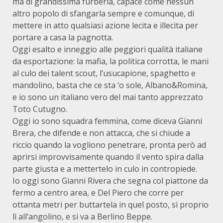
ma di grandissima furberia, capace come nessun
altro popolo di sfangarla sempre e comunque, di
mettere in atto qualsiasi azione lecita e illecita per
portare a casa la pagnotta.
Oggi esalto e inneggio alle peggiori qualità italiane
da esportazione: la mafia, la politica corrotta, le mani
al culo dei talent scout, l’usucapione, spaghetto e
mandolino, basta che ce sta ‘o sole, Albano&Romina,
e io sono un italiano vero del mai tanto apprezzato
Toto Cutugno.
Oggi io sono squadra femmina, come diceva Gianni
Brera, che difende e non attacca, che si chiude a
riccio quando la vogliono penetrare, pronta però ad
aprirsi improvvisamente quando il vento spira dalla
parte giusta e a mettertelo in culo in contropiede.
Io oggi sono Gianni Rivera che segna col piattone da
fermo a centro area, e Del Piero che corre per
ottanta metri per buttartela in quel posto, sì proprio
lì all’angolino, e si va a Berlino Beppe.