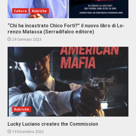
Cultura
Rubriche
“Chi ha in­ca­stra­to Chi­co For­ti?” il nuo­vo li­bro di Lo­
ren­zo Ma­tas­sa (Ser­ra­di­fal­co edi­to­re)
24 Gennaio 2023
Rubriche
Lucky Luciano creates the Commission
19 Dicembre 2022