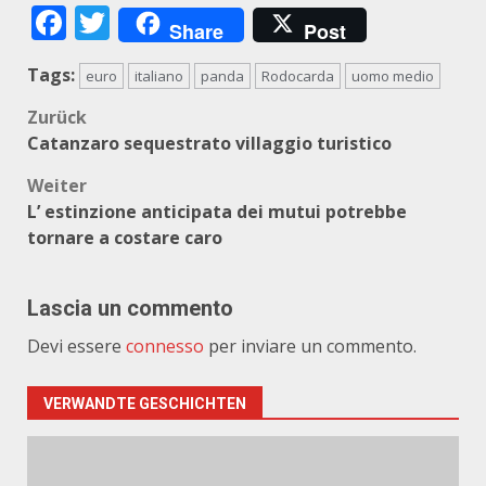
Facebook
Twitter
Share
Post
Tags:
euro
italiano
panda
Rodocarda
uomo medio
Beitragsnavigation
Zurück
Catanzaro sequestrato villaggio turistico
Weiter
L’ estinzione anticipata dei mutui potrebbe
tornare a costare caro
Lascia un commento
Devi essere
connesso
per inviare un commento.
VERWANDTE GESCHICHTEN