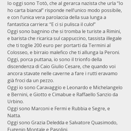
Io oggi sono Totò, che al gerarca nazista che urla “Io
ho carta bianca!” risponde nell’unico modo possibile,
e con l’unica vera parolaccia della sua lunga a
fantastica carriera: “E ci si pulisca il culo!”
Oggi sono bagnino che si tromba le turiste a Rimini,
e barista che ricarica sul cappuccino, tassista illegale
che ti toglie 200 euro per portarti da Termini al
Colosseo, e birraio malefico che ti allunga la Peroni.
Oggi, porca puttana, io sono il trionfo della
discendenza di Caio Giulio Cesare, che quando voi
ancora stavate nelle caverne a fare i rutti eravamo
già froci da un pezzo.
Oggi io sono Caravaggio e Leonardo e Michelangelo
e Bernini, e Giotto e Cimabue e Raffaello Sanzio da
Urbino.
Oggi sono Marconi e Fermi e Rubbia e Segre, e
Natta.
Oggi sono Grazia Deledda e Salvatore Quasimodo,
Eugenio Montale e Pasolini.