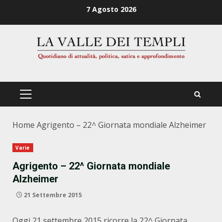
Zum
7 Agosto 2026
Inhalt
springen
PRIMÄRES
MENÜ
Home
Agrigento – 22^ Giornata mondiale Alzheimer
Varie
Agrigento – 22^ Giornata mondiale
Alzheimer
21 Settembre 2015
Oggi 21 settembre 2015 ricorre la 22^ Giornata