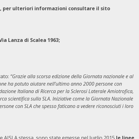
, per ulteriori informazioni consultare il sito
ia Lanza di Scalea 1963;
vato:
“Grazie alla scorsa edizione della Giornata nazionale e al
ione ha potuto aiutare nell’ultimo anno 2000 persone con
dazione Italiana di Ricerca per la Sclerosi Laterale Amiotrofica,
cerca scientifica sulla SLA. Iniziative come la Giornata Nazionale
persone con SLA che spesso faticano a vedere riconosciuti i loro
ne e AISLA stessa, sono state emesse nel luglio 2015
le linee