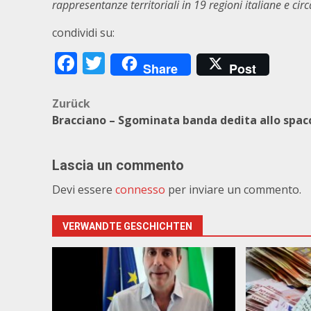
rappresentanze territoriali in 19 regioni italiane e cir
condividi su:
Facebook
Twitter
Share
Post
Beitragsnavigation
Zurück
Bracciano – Sgominata banda dedita allo spac
Lascia un commento
Devi essere
connesso
per inviare un commento.
VERWANDTE GESCHICHTEN