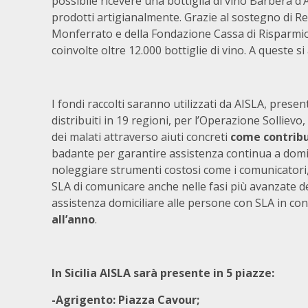
possibile ricevere una bottiglia di vino Barbera d
prodotti artigianalmente. Grazie al sostegno di Re
Monferrato
e della Fondazione Cassa di Risparmio
coinvolte oltre 12.000 bottiglie di vino. A queste s
I fondi raccolti saranno utilizzati da AISLA, present
distribuiti in 19 regioni, per l’Operazione Sollievo,
dei malati attraverso aiuti concreti
come contribu
badante per garantire assistenza continua a domi
noleggiare strumenti costosi come i comunicatori,
SLA di comunicare anche nelle fasi più avanzate de
assistenza domiciliare alle persone con SLA in c
all’anno
.
In Sicilia AISLA sarà presente in 5 piazze:
-Agrigento: Piazza Cavour;