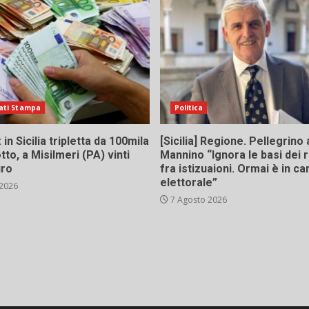
ati Stampa
Politica
in Sicilia tripletta da 100mila
[Sicilia] Regione. Pellegrino 
tto, a Misilmeri (PA) vinti
Mannino “Ignora le basi dei 
uro
fra istizuaioni. Ormai è in 
elettorale”
 2026
7 Agosto 2026