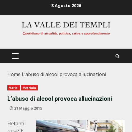
Zum
8 Agosto 2026
Inhalt
springen
PRIMÄRES
MENÜ
Home
L’abuso di alcool provoca allucinazioni
Varie
Vetriolo
L’abuso di alcool provoca allucinazioni
21 Maggio 2015
Elefanti
rosa? E