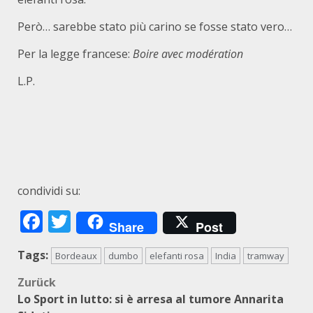
Però… sarebbe stato più carino se fosse stato vero…
Per la legge francese:
Boire avec modération
L.P.
condividi su:
Facebook
Twitter
Share
Post
Tags:
Bordeaux
dumbo
elefanti rosa
India
tramway
Beitragsnavigation
Zurück
Lo Sport in lutto: si è arresa al tumore Annarita