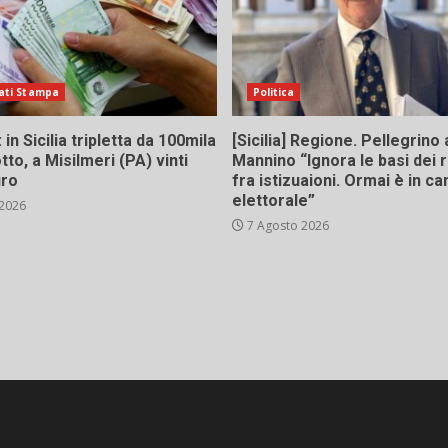
ati Stampa
Politica
in Sicilia tripletta da 100mila
[Sicilia] Regione. Pellegrino 
tto, a Misilmeri (PA) vinti
Mannino “Ignora le basi dei 
uro
fra istizuaioni. Ormai è in 
elettorale”
 2026
7 Agosto 2026