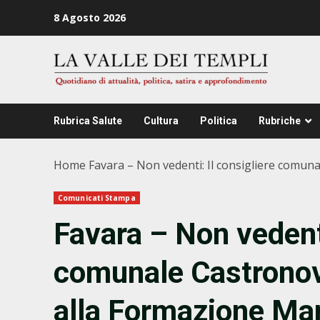
Zum
8 Agosto 2026
Inhalt
springen
Rubrica Salute
Cultura
Politica
Rubriche
Home
Favara – Non vedenti: Il consigliere comuna
Comunicati Stampa
Favara – Non vedenti
comunale Castronovo
alla Formazione Mar