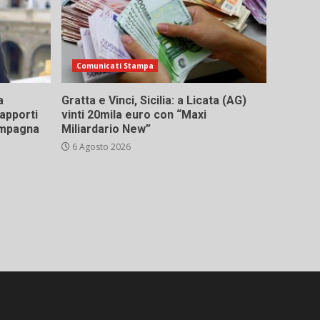
Comunicati Stampa
a
Gratta e Vinci, Sicilia: a Licata (AG)
rapporti
vinti 20mila euro con “Maxi
campagna
Miliardario New”
6 Agosto 2026