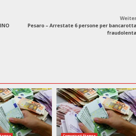
Weite
LINO
Pesaro – Arrestate 6 persone per bancarott
fraudolent
Stampa
Comunicati Stampa