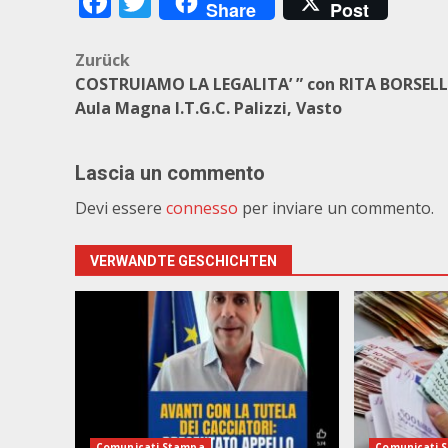
Facebook
Twitter
Share
Post
Beitragsnavigation
Zurück
COSTRUIAMO LA LEGALITA’ ” con RITA BORSEL
Aula Magna I.T.G.C. Palizzi, Vasto
Lascia un commento
Devi essere
connesso
per inviare un commento.
VERWANDTE GESCHICHTEN
Comunicati Stampa
Comunicati 