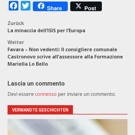
Facebook
Twitter
Share
Post
Beitragsnavigation
Zurück
La minaccia dell’ISIS per l’Europa
Weiter
Favara – Non vedenti: Il consigliere comunale
Castronovo scrive all’assessore alla Formazione
Mariella Lo Bello
Lascia un commento
Devi essere
connesso
per inviare un commento.
VERWANDTE GESCHICHTEN